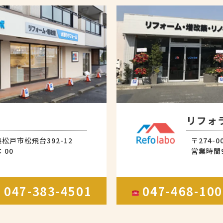
リフォ
県松戸市松飛台392-12
〒274-
：00
営業時間9
047-383-4501
047-468-1
X