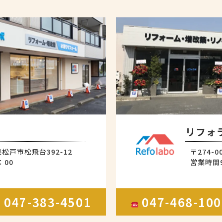
リフォ
県松戸市松飛台392-12
〒274-
：00
営業時間9
047-383-4501
047-468-1
X