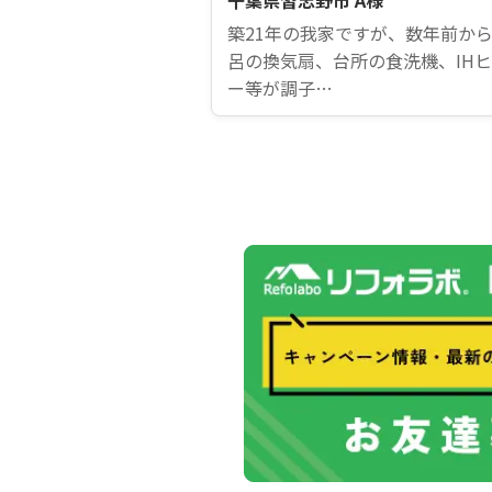
千葉県習志野市 A様
築21年の我家ですが、数年前か
呂の換気扇、台所の食洗機、IH
ー等が調子…