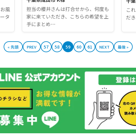
千葉
担当の櫻井さんは打合せから、何度も
らお風
これ
家に来ていただき、こちらの希望を上
ヒータ
だき
手にまとめ…
57
58
59
60
61
« 先頭
PREV
NEXT
最後 »