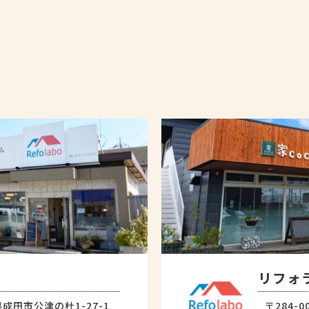
リフォ
県成田市公津の杜1-27-1
〒284-