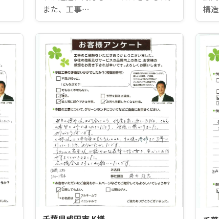
また、工事…
構造
千葉県成田市 K様