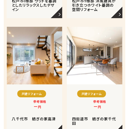
松戸市I様邸 ウッドを基調
松戸市Y様邸 洋風建具が
としたリラックスしたデザ
引き立つホワイト基調の
イン
空間リフォーム
戸建リフォーム
戸建リフォーム
参考価格
参考価格
－
－
円
円
八千代市 紡ぎの家高津
四街道市 紡ぎの家千代
田