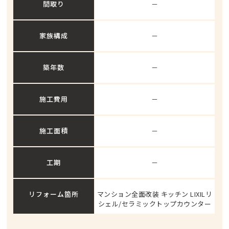
間取り
－
家族構成
－
築年数
－
施工費用
－
施工面積
－
工期
－
リフォーム箇所
マンション全面改装 キッチン LIXILリ
シェル/セラミックトップカウンター