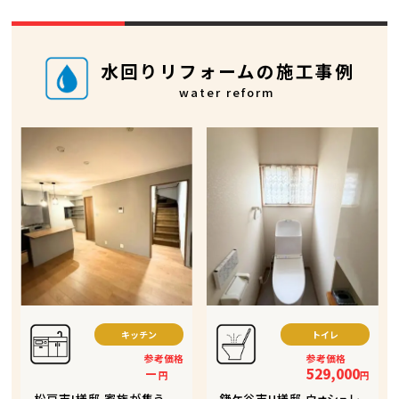
水回りリフォームの施工事例
water reform
キッチン
トイレ
参考価格
参考価格
－
529,000
円
円
松戸市I様邸 家族が集う
鎌ケ谷市H様邸 ウォシュレ