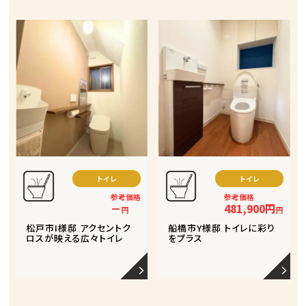
トイレ
トイレ
参考価格
参考価格
－
481,900円
円
円
松戸市I様邸 アクセントク
船橋市Y様邸 トイレに彩り
ロスが映える広々トイレ
をプラス