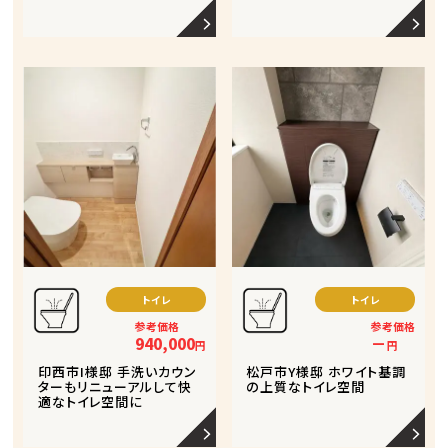
トイレ
トイレ
参考価格
参考価格
940,000
－
円
円
印西市I様邸 手洗いカウン
松戸市Y様邸 ホワイト基調
ターもリニューアルして快
の上質なトイレ空間
適なトイレ空間に