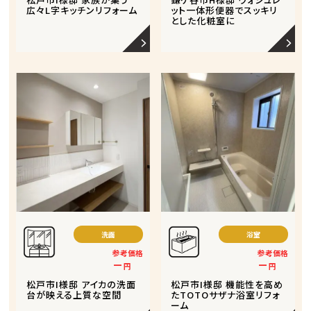
広々L字キッチンリフォーム
ット一体形便器でスッキリ
とした化粧室に
洗面
浴室
参考価格
参考価格
－
－
円
円
松戸市I様邸 アイカの洗面
松戸市I様邸 機能性を高め
台が映える上質な空間
たTOTOサザナ浴室リフォ
ーム