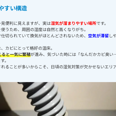
やすい構造
一見便利に見えますが、実は
湿気が溜まりやすい場所
です。
を使うため、周囲の湿度は自然と高くなりがち。
で仕切られていて換気がほとんどされないため、
空気が滞留
し
は、カビにとって格好の温床。
えると一気に繁殖
が進み、気づいた時には「なんだかカビ臭い
ます。
されることが多いからこそ、日頃の湿気対策が欠かせないエリ