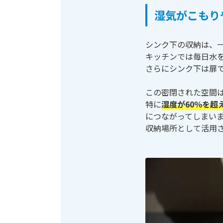
湿気がこもり
シンク下の収納は、
キッチンでは毎日水
さらにシンク下は扉
この密閉された空間
特に
湿度が60％を超
につながってしまい
収納場所として活用