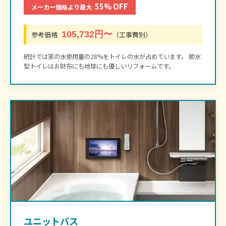
55% OFF
メーカー価格より最大
105,732円〜
参考価格
（工事費別）
統計では家の水使用量の28%をトイレの水が占めています。 節水
型トイレはお財布にも地球にも優しいリフォームです。
ユニットバス