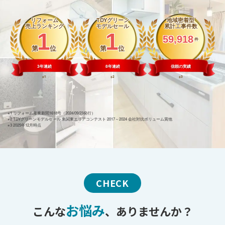
リフォーム
TDYグリーン
地域密着型
売上ランキング
モデルセール
累計工事件数
1
1
59,918
件
第
位
第
位
3年連続
8年連続
信頼の実績
※1
※2
※3
※1 リフォーム産業新聞1618号（2024/09/23発行）
※2 TDYグリーンモデルセール 東関東エリアコンテスト 2017～2024 会社対抗ボリューム賞他
※3 2025年12月時点
CHECK
お悩み
こんな
、ありませんか？