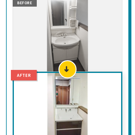
BEFORE
➜
AFTER