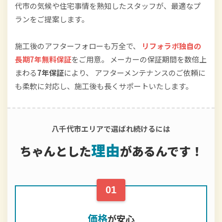
代市の気候や住宅事情を熟知したスタッフが、最適なプ
ランをご提案します。
施工後のアフターフォローも万全で、
リフォラボ独自の
長期7年無料保証
をご用意。 メーカーの保証期間を数倍上
まわる
7年保証
により、 アフターメンテナンスのご依頼に
も柔軟に対応し、施工後も長くサポートいたします。
八千代市エリアで選ばれ続けるには
理由
ちゃんとした
が
あるんです！
01
価格
が安心