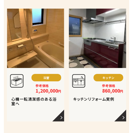
浴室
キッチン
参考価格
参考価格
1,200,000
860,000
円
円
心機一転清潔感のある浴
キッチンリフォーム実例
室へ