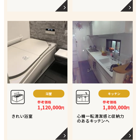
浴室
キッチン
参考価格
参考価格
1,120,000
1,800,000
円
円
きれい浴室
心機一転清潔感と収納力
のあるキッチンへ