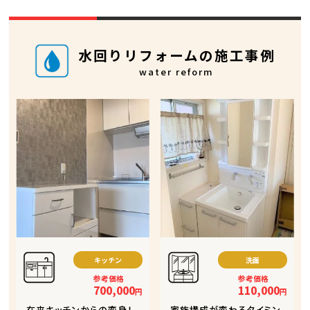
水回りリフォームの施工事例
water reform
キッチン
洗面
参考価格
参考価格
700,000
110,000
円
円
在来キッチンからの変身！
家族構成が変わるタイミン